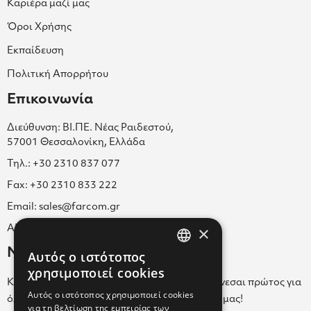
Καριέρα μαζί μας
Όροι Χρήσης
Εκπαίδευση
Πολιτική Απορρήτου
Επικοινωνία
Διεύθυνση: ΒΙ.ΠΕ. Νέας Ραιδεστού,
57001 Θεσσαλονίκη, Ελλάδα
Τηλ.: +30 2310 837 077
Fax: +30 2310 833 222
Email: sales@farcom.gr
×
ΑΡ.Γ.Ε.ΜΗ. 038365205000
Newsletter
Αυτός ο ιστότοπος
GREEK
χρησιμοποιεί cookies
Κάνε εγγραφή στο Newsletter για να ενημερώνεσαι πρώτος για
ENGLISH
Αυτός ο ιστότοπος χρησιμοποιεί cookies
όλα τα νέα μας και τα ολοκαίνουρια προϊόντα μας!
για τη βελτίωση της εμπειρίας των
GREEK