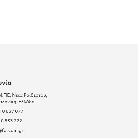
ωνία
ΒΙ.ΠΕ. Νέας Ραιδεστού,
αλονίκη, Ελλάδα
310 837 077
10 833 222
s@farcom.gr