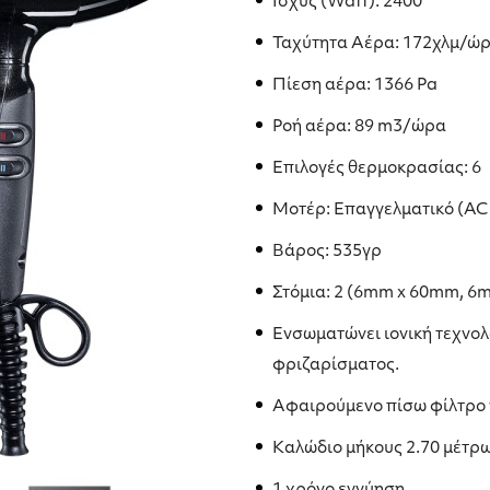
Ισχύς (Watt): 2400
Ταχύτητα Αέρα: 172χλμ/ώ
Πίεση αέρα: 1366 Pa
Ροή αέρα: 89 m3/ώρα
Επιλογές θερμοκρασίας: 6
Μοτέρ: Επαγγελματικό (AC 
Βάρος: 535γρ
Στόμια: 2 (6mm x 60mm, 6
Ενσωματώνει ιονική τεχνολο
φριζαρίσματος.
Αφαιρούμενο πίσω φίλτρο 
Καλώδιο μήκους 2.70 μέτρων