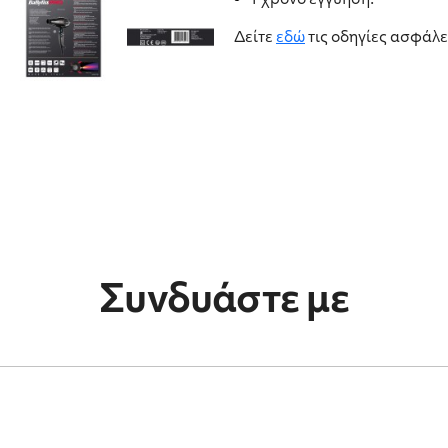
1 χρόνο εγγύηση.
Δείτε
εδώ
τις οδηγίες ασφάλε
Συνδυάστε με