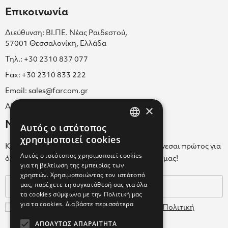
Επικοινωνία
Διεύθυνση: ΒΙ.ΠΕ. Νέας Ραιδεστού,
57001 Θεσσαλονίκη, Ελλάδα
Τηλ.: +30 2310 837 077
Fax: +30 2310 833 222
Email: sales@farcom.gr
×
ΑΡ.Γ.Ε.ΜΗ. 038365205000
Newsletter
Αυτός ο ιστότοπος
GREEK
χρησιμοποιεί cookies
Κάνε εγγραφή στο Newsletter για να ενημερώνεσαι πρώτος για
ENGLISH
Αυτός ο ιστότοπος χρησιμοποιεί cookies
όλα τα νέα μας και τα ολοκαίνουρια προϊόντα μας!
για τη βελτίωση της εμπειρίας των
GREEK
χρηστών. Χρησιμοποιώντας τον ιστότοπό
μας, παρέχετε τη συγκατάθεσή σας για όλα
τα cookies σύμφωνα με την Πολιτική μας
για τα cookies.
Διαβάστε περισσότερα
Συμφωνώ με τους
Όρους Χρήσης
και την
Πολιτική
Δεδομένων
ΑΠΟΛΎΤΩΣ ΑΠΑΡΑΊΤΗΤΑ