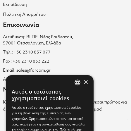
Εκπαίδευση
Πολιτική Απορρήτου
Επικοινωνία
Διεύθυνση: ΒΙ.ΠΕ. Νέας Ραιδεστού,
57001 Θεσσαλονίκη, Ελλάδα
Τηλ.: +30 2310 837 077
Fax: +30 2310 833 222
Email: sales@farcom.gr
×
ΑΡ.Γ.Ε.ΜΗ. 038365205000
Newsletter
Αυτός ο ιστότοπος
GREEK
χρησιμοποιεί cookies
Κάνε εγγραφή στο Newsletter για να ενημερώνεσαι πρώτος για
ENGLISH
Αυτός ο ιστότοπος χρησιμοποιεί cookies
όλα τα νέα μας και τα ολοκαίνουρια προϊόντα μας!
για τη βελτίωση της εμπειρίας των
GREEK
χρηστών. Χρησιμοποιώντας τον ιστότοπό
μας, παρέχετε τη συγκατάθεσή σας για όλα
τα cookies σύμφωνα με την Πολιτική μας