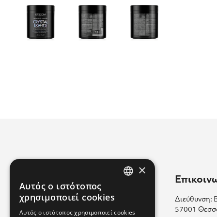
×
Χρήσιμοι Σύνδεσμοι
Επικοιν
Αυτός ο ιστότοπος
GREEK
χρησιμοποιεί cookies
Διεύθυνση: 
Επικοινωνία
ENGLISH
57001 Θεσσ
Αυτός ο ιστότοπος χρησιμοποιεί cookies