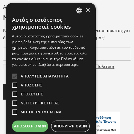
×
ΑΡ.Γ.Ε.ΜΗ. 038365205000
Newsletter
Αυτός ο ιστότοπος
GREEK
χρησιμοποιεί cookies
Κάνε εγγραφή στο Newsletter για να ενημερώνεσαι πρώτος για
ENGLISH
Αυτός ο ιστότοπος χρησιμοποιεί cookies
όλα τα νέα μας και τα ολοκαίνουρια προϊόντα μας!
για τη βελτίωση της εμπειρίας των
GREEK
χρηστών. Χρησιμοποιώντας τον ιστότοπό
μας, παρέχετε τη συγκατάθεσή σας για όλα
τα cookies σύμφωνα με την Πολιτική μας
για τα cookies.
Διαβάστε περισσότερα
Συμφωνώ με τους
Όρους Χρήσης
και την
Πολιτική
Δεδομένων
ΑΠΟΛΎΤΩΣ ΑΠΑΡΑΊΤΗΤΑ
ΑΠΌΔΟΣΗΣ
Subscribe
ΣΤΌΧΕΥΣΗΣ
ΛΕΙΤΟΥΡΓΙΚΌΤΗΤΑΣ
ΜΗ ΤΑΞΙΝΟΜΗΜΈΝΑ
ΑΠΟΔΟΧΉ ΌΛΩΝ
ΑΠΌΡΡΙΨΗ ΌΛΩΝ