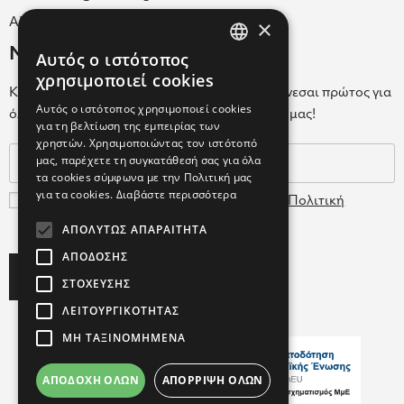
×
ΑΡ.Γ.Ε.ΜΗ. 038365205000
Newsletter
Αυτός ο ιστότοπος
GREEK
χρησιμοποιεί cookies
Κάνε εγγραφή στο Newsletter για να ενημερώνεσαι πρώτος για
ENGLISH
Αυτός ο ιστότοπος χρησιμοποιεί cookies
όλα τα νέα μας και τα ολοκαίνουρια προϊόντα μας!
για τη βελτίωση της εμπειρίας των
GREEK
χρηστών. Χρησιμοποιώντας τον ιστότοπό
μας, παρέχετε τη συγκατάθεσή σας για όλα
τα cookies σύμφωνα με την Πολιτική μας
για τα cookies.
Διαβάστε περισσότερα
Συμφωνώ με τους
Όρους Χρήσης
και την
Πολιτική
Δεδομένων
ΑΠΟΛΎΤΩΣ ΑΠΑΡΑΊΤΗΤΑ
ΑΠΌΔΟΣΗΣ
Subscribe
ΣΤΌΧΕΥΣΗΣ
ΛΕΙΤΟΥΡΓΙΚΌΤΗΤΑΣ
ΜΗ ΤΑΞΙΝΟΜΗΜΈΝΑ
ΑΠΟΔΟΧΉ ΌΛΩΝ
ΑΠΌΡΡΙΨΗ ΌΛΩΝ