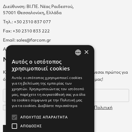
Διεύθυνση: ΒΙ.ΠΕ. Νέας Ραιδεστού,
57001 Θεσσαλονίκη, Ελλάδα
Τηλ.: +30 2310 837 077
Fax: +30 2310 833 222
Email: sales@farcom.gr
×
ΑΡ.Γ.Ε.ΜΗ. 038365205000
Newsletter
Αυτός ο ιστότοπος
GREEK
χρησιμοποιεί cookies
Κάνε εγγραφή στο Newsletter για να ενημερώνεσαι πρώτος για
ENGLISH
Αυτός ο ιστότοπος χρησιμοποιεί cookies
όλα τα νέα μας και τα ολοκαίνουρια προϊόντα μας!
για τη βελτίωση της εμπειρίας των
GREEK
χρηστών. Χρησιμοποιώντας τον ιστότοπό
μας, παρέχετε τη συγκατάθεσή σας για όλα
τα cookies σύμφωνα με την Πολιτική μας
για τα cookies.
Διαβάστε περισσότερα
Συμφωνώ με τους
Όρους Χρήσης
και την
Πολιτική
Δεδομένων
ΑΠΟΛΎΤΩΣ ΑΠΑΡΑΊΤΗΤΑ
ΑΠΌΔΟΣΗΣ