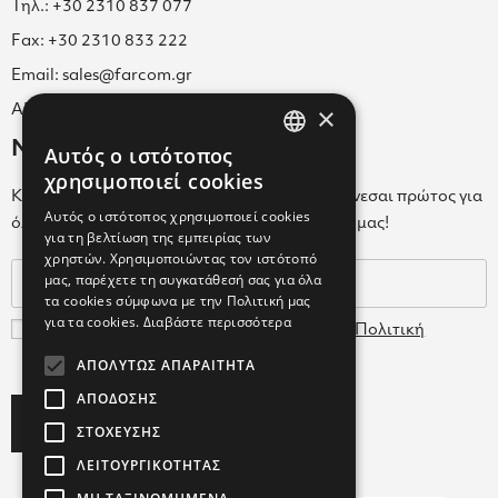
Τηλ.: +30 2310 837 077
Fax: +30 2310 833 222
Email: sales@farcom.gr
×
ΑΡ.Γ.Ε.ΜΗ. 038365205000
Newsletter
Αυτός ο ιστότοπος
GREEK
χρησιμοποιεί cookies
Κάνε εγγραφή στο Newsletter για να ενημερώνεσαι πρώτος για
ENGLISH
Αυτός ο ιστότοπος χρησιμοποιεί cookies
όλα τα νέα μας και τα ολοκαίνουρια προϊόντα μας!
για τη βελτίωση της εμπειρίας των
GREEK
χρηστών. Χρησιμοποιώντας τον ιστότοπό
μας, παρέχετε τη συγκατάθεσή σας για όλα
τα cookies σύμφωνα με την Πολιτική μας
για τα cookies.
Διαβάστε περισσότερα
Συμφωνώ με τους
Όρους Χρήσης
και την
Πολιτική
Δεδομένων
ΑΠΟΛΎΤΩΣ ΑΠΑΡΑΊΤΗΤΑ
ΑΠΌΔΟΣΗΣ
Subscribe
ΣΤΌΧΕΥΣΗΣ
ΛΕΙΤΟΥΡΓΙΚΌΤΗΤΑΣ