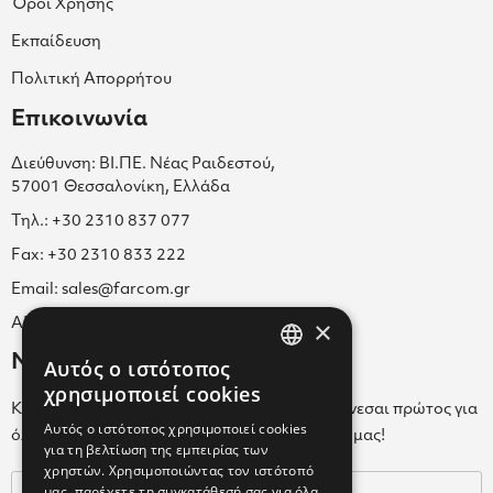
Όροι Χρήσης
Εκπαίδευση
Πολιτική Απορρήτου
Επικοινωνία
Διεύθυνση: ΒΙ.ΠΕ. Νέας Ραιδεστού,
57001 Θεσσαλονίκη, Ελλάδα
Τηλ.: +30 2310 837 077
Fax: +30 2310 833 222
Email: sales@farcom.gr
×
ΑΡ.Γ.Ε.ΜΗ. 038365205000
Newsletter
Αυτός ο ιστότοπος
GREEK
χρησιμοποιεί cookies
Κάνε εγγραφή στο Newsletter για να ενημερώνεσαι πρώτος για
ENGLISH
Αυτός ο ιστότοπος χρησιμοποιεί cookies
όλα τα νέα μας και τα ολοκαίνουρια προϊόντα μας!
για τη βελτίωση της εμπειρίας των
GREEK
χρηστών. Χρησιμοποιώντας τον ιστότοπό
μας, παρέχετε τη συγκατάθεσή σας για όλα