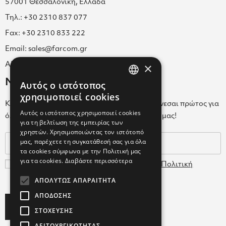
57001 Θεσσαλονίκη, Ελλάδα
Τηλ.: +30 2310 837 077
Fax: +30 2310 833 222
Email: sales@farcom.gr
×
ΑΡ.Γ.Ε.ΜΗ. 038365205000
Newsletter
Αυτός ο ιστότοπος
GREEK
χρησιμοποιεί cookies
Κάνε εγγραφή στο Newsletter για να ενημερώνεσαι πρώτος για
ENGLISH
Αυτός ο ιστότοπος χρησιμοποιεί cookies
όλα τα νέα μας και τα ολοκαίνουρια προϊόντα μας!
για τη βελτίωση της εμπειρίας των
GREEK
χρηστών. Χρησιμοποιώντας τον ιστότοπό
μας, παρέχετε τη συγκατάθεσή σας για όλα
τα cookies σύμφωνα με την Πολιτική μας
για τα cookies.
Διαβάστε περισσότερα
Συμφωνώ με τους
Όρους Χρήσης
και την
Πολιτική
Δεδομένων
ΑΠΟΛΎΤΩΣ ΑΠΑΡΑΊΤΗΤΑ
ΑΠΌΔΟΣΗΣ
Subscribe
ΣΤΌΧΕΥΣΗΣ
ΛΕΙΤΟΥΡΓΙΚΌΤΗΤΑΣ