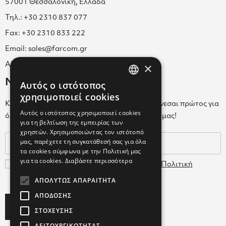
57001 Θεσσαλονίκη, Ελλάδα
Τηλ.: +30 2310 837 077
Fax: +30 2310 833 222
Email: sales@farcom.gr
×
ΑΡ.Γ.Ε.ΜΗ. 038365205000
Newsletter
Αυτός ο ιστότοπος
GREEK
χρησιμοποιεί cookies
Κάνε εγγραφή στο Newsletter για να ενημερώνεσαι πρώτος για
ENGLISH
Αυτός ο ιστότοπος χρησιμοποιεί cookies
όλα τα νέα μας και τα ολοκαίνουρια προϊόντα μας!
για τη βελτίωση της εμπειρίας των
GREEK
χρηστών. Χρησιμοποιώντας τον ιστότοπό
μας, παρέχετε τη συγκατάθεσή σας για όλα
τα cookies σύμφωνα με την Πολιτική μας
για τα cookies.
Διαβάστε περισσότερα
Συμφωνώ με τους
Όρους Χρήσης
και την
Πολιτική
Δεδομένων
ΑΠΟΛΎΤΩΣ ΑΠΑΡΑΊΤΗΤΑ
ΑΠΌΔΟΣΗΣ
Subscribe
ΣΤΌΧΕΥΣΗΣ
ΛΕΙΤΟΥΡΓΙΚΌΤΗΤΑΣ