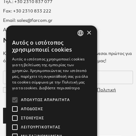
Τηλ.: +30 2310 837 077
Fax: +30 2310 833 222
Email: sales@farcom.gr
×
ΑΡ.Γ.Ε.ΜΗ. 038365205000
Newsletter
Αυτός ο ιστότοπος
GREEK
χρησιμοποιεί cookies
Κάνε εγγραφή στο Newsletter για να ενημερώνεσαι πρώτος για
ENGLISH
Αυτός ο ιστότοπος χρησιμοποιεί cookies
όλα τα νέα μας και τα ολοκαίνουρια προϊόντα μας!
για τη βελτίωση της εμπειρίας των
GREEK
χρηστών. Χρησιμοποιώντας τον ιστότοπό
μας, παρέχετε τη συγκατάθεσή σας για όλα
τα cookies σύμφωνα με την Πολιτική μας
για τα cookies.
Διαβάστε περισσότερα
Συμφωνώ με τους
Όρους Χρήσης
και την
Πολιτική
Δεδομένων
ΑΠΟΛΎΤΩΣ ΑΠΑΡΑΊΤΗΤΑ
ΑΠΌΔΟΣΗΣ
Subscribe
ΣΤΌΧΕΥΣΗΣ
ΛΕΙΤΟΥΡΓΙΚΌΤΗΤΑΣ