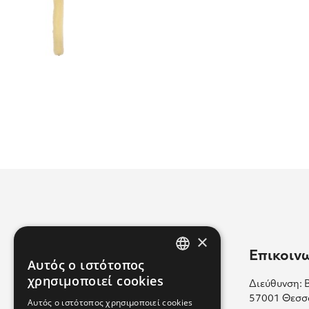
×
Χρήσιμοι Σύνδεσμοι
Επικοιν
Αυτός ο ιστότοπος
GREEK
χρησιμοποιεί cookies
Διεύθυνση: 
Επικοινωνία
ENGLISH
57001 Θεσσ
Αυτός ο ιστότοπος χρησιμοποιεί cookies