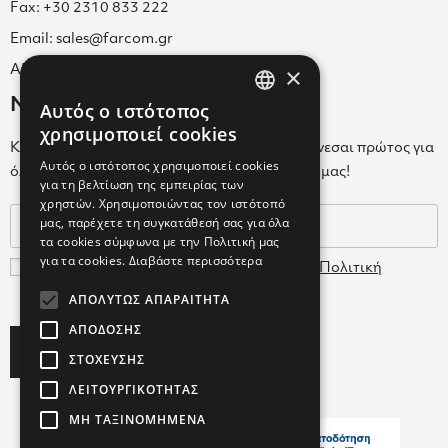
Fax: +30 2310 833 222
Email: sales@farcom.gr
×
ΑΡ.Γ.Ε.ΜΗ. 038365205000
Newsletter
Αυτός ο ιστότοπος
GREEK
χρησιμοποιεί cookies
Κάνε εγγραφή στο Newsletter για να ενημερώνεσαι πρώτος για
ENGLISH
Αυτός ο ιστότοπος χρησιμοποιεί cookies
όλα τα νέα μας και τα ολοκαίνουρια προϊόντα μας!
για τη βελτίωση της εμπειρίας των
GREEK
χρηστών. Χρησιμοποιώντας τον ιστότοπό
μας, παρέχετε τη συγκατάθεσή σας για όλα
τα cookies σύμφωνα με την Πολιτική μας
για τα cookies.
Διαβάστε περισσότερα
Συμφωνώ με τους
Όρους Χρήσης
και την
Πολιτική
Δεδομένων
ΑΠΟΛΎΤΩΣ ΑΠΑΡΑΊΤΗΤΑ
ΑΠΌΔΟΣΗΣ
Subscribe
ΣΤΌΧΕΥΣΗΣ
ΛΕΙΤΟΥΡΓΙΚΌΤΗΤΑΣ
ΜΗ ΤΑΞΙΝΟΜΗΜΈΝΑ