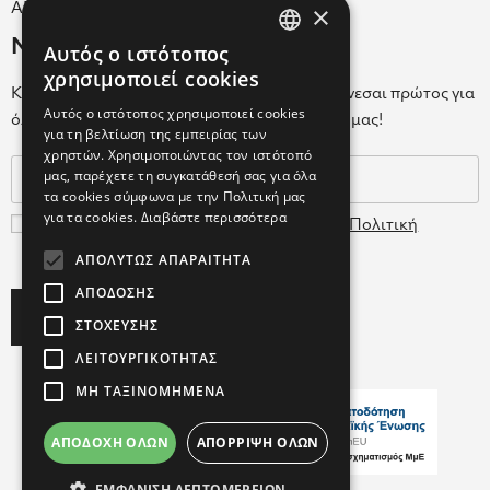
×
ΑΡ.Γ.Ε.ΜΗ. 038365205000
Newsletter
Αυτός ο ιστότοπος
GREEK
χρησιμοποιεί cookies
Κάνε εγγραφή στο Newsletter για να ενημερώνεσαι πρώτος για
ENGLISH
Αυτός ο ιστότοπος χρησιμοποιεί cookies
όλα τα νέα μας και τα ολοκαίνουρια προϊόντα μας!
για τη βελτίωση της εμπειρίας των
GREEK
χρηστών. Χρησιμοποιώντας τον ιστότοπό
μας, παρέχετε τη συγκατάθεσή σας για όλα
τα cookies σύμφωνα με την Πολιτική μας
για τα cookies.
Διαβάστε περισσότερα
Συμφωνώ με τους
Όρους Χρήσης
και την
Πολιτική
Δεδομένων
ΑΠΟΛΎΤΩΣ ΑΠΑΡΑΊΤΗΤΑ
ΑΠΌΔΟΣΗΣ
Subscribe
ΣΤΌΧΕΥΣΗΣ
ΛΕΙΤΟΥΡΓΙΚΌΤΗΤΑΣ
ΜΗ ΤΑΞΙΝΟΜΗΜΈΝΑ
ΑΠΟΔΟΧΉ ΌΛΩΝ
ΑΠΌΡΡΙΨΗ ΌΛΩΝ
Copyright ©2026 FARCOM
ΕΜΦΆΝΙΣΗ ΛΕΠΤΟΜΕΡΕΙΏΝ