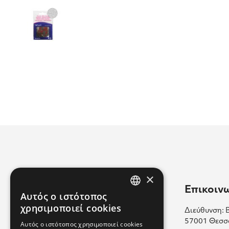
×
Χρήσιμοι Σύνδεσμοι
Επικοιν
Αυτός ο ιστότοπος
GREEK
χρησιμοποιεί cookies
Διεύθυνση: 
Επικοινωνία
ENGLISH
57001 Θεσσ
Αυτός ο ιστότοπος χρησιμοποιεί cookies