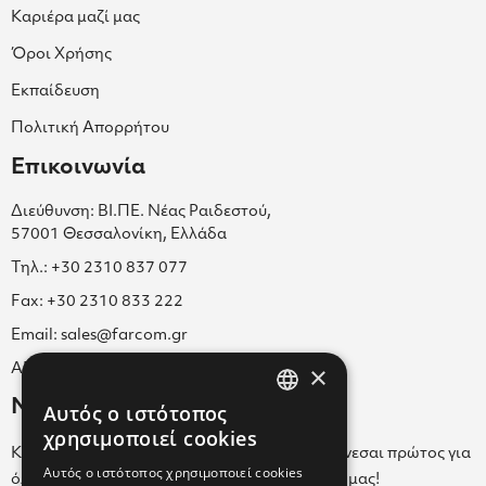
Καριέρα μαζί μας
Όροι Χρήσης
Εκπαίδευση
Πολιτική Απορρήτου
Επικοινωνία
Διεύθυνση: ΒΙ.ΠΕ. Νέας Ραιδεστού,
57001 Θεσσαλονίκη, Ελλάδα
Τηλ.: +30 2310 837 077
Fax: +30 2310 833 222
Email: sales@farcom.gr
×
ΑΡ.Γ.Ε.ΜΗ. 038365205000
Newsletter
Αυτός ο ιστότοπος
GREEK
χρησιμοποιεί cookies
Κάνε εγγραφή στο Newsletter για να ενημερώνεσαι πρώτος για
ENGLISH
Αυτός ο ιστότοπος χρησιμοποιεί cookies
όλα τα νέα μας και τα ολοκαίνουρια προϊόντα μας!