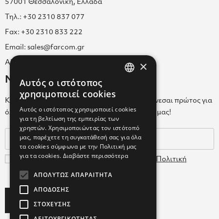
57001 Θεσσαλονίκη, Ελλάδα
Τηλ.: +30 2310 837 077
Fax: +30 2310 833 222
Email: sales@farcom.gr
×
ΑΡ.Γ.Ε.ΜΗ. 038365205000
Newsletter
Αυτός ο ιστότοπος
GREEK
χρησιμοποιεί cookies
Κάνε εγγραφή στο Newsletter για να ενημερώνεσαι πρώτος για
ENGLISH
Αυτός ο ιστότοπος χρησιμοποιεί cookies
όλα τα νέα μας και τα ολοκαίνουρια προϊόντα μας!
για τη βελτίωση της εμπειρίας των
GREEK
χρηστών. Χρησιμοποιώντας τον ιστότοπό
μας, παρέχετε τη συγκατάθεσή σας για όλα
τα cookies σύμφωνα με την Πολιτική μας
για τα cookies.
Διαβάστε περισσότερα
Συμφωνώ με τους
Όρους Χρήσης
και την
Πολιτική
Δεδομένων
ΑΠΟΛΎΤΩΣ ΑΠΑΡΑΊΤΗΤΑ
ΑΠΌΔΟΣΗΣ
Subscribe
ΣΤΌΧΕΥΣΗΣ
ΛΕΙΤΟΥΡΓΙΚΌΤΗΤΑΣ