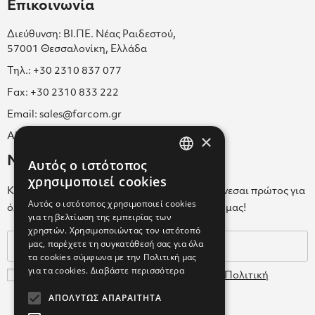
Επικοινωνία
Διεύθυνση: ΒΙ.ΠΕ. Νέας Ραιδεστού,
57001 Θεσσαλονίκη, Ελλάδα
Τηλ.: +30 2310 837 077
Fax: +30 2310 833 222
Email: sales@farcom.gr
×
ΑΡ.Γ.Ε.ΜΗ. 038365205000
Newsletter
Αυτός ο ιστότοπος
GREEK
χρησιμοποιεί cookies
Κάνε εγγραφή στο Newsletter για να ενημερώνεσαι πρώτος για
ENGLISH
Αυτός ο ιστότοπος χρησιμοποιεί cookies
όλα τα νέα μας και τα ολοκαίνουρια προϊόντα μας!
για τη βελτίωση της εμπειρίας των
GREEK
χρηστών. Χρησιμοποιώντας τον ιστότοπό
μας, παρέχετε τη συγκατάθεσή σας για όλα
τα cookies σύμφωνα με την Πολιτική μας
για τα cookies.
Διαβάστε περισσότερα
Συμφωνώ με τους
Όρους Χρήσης
και την
Πολιτική
Δεδομένων
ΑΠΟΛΎΤΩΣ ΑΠΑΡΑΊΤΗΤΑ