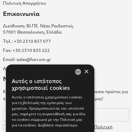
Πολιτική Απορρήτου
Επικοινωνία
Διεύθυνση: ΒΙ.ΠΕ. Νέας Ραιδεστού,
57001 Θεσσαλονίκη, Ελλάδα
Τηλ.: +30 2310 837 077
Fax: +30 2310 833 222
Email: sales@farcom.gr
×
ΑΡ.Γ.Ε.ΜΗ. 038365205000
Newsletter
Αυτός ο ιστότοπος
GREEK
χρησιμοποιεί cookies
Κάνε εγγραφή στο Newsletter για να ενημερώνεσαι πρώτος για
ENGLISH
Αυτός ο ιστότοπος χρησιμοποιεί cookies
όλα τα νέα μας και τα ολοκαίνουρια προϊόντα μας!
για τη βελτίωση της εμπειρίας των
GREEK
χρηστών. Χρησιμοποιώντας τον ιστότοπό
μας, παρέχετε τη συγκατάθεσή σας για όλα
τα cookies σύμφωνα με την Πολιτική μας
για τα cookies.
Διαβάστε περισσότερα
Συμφωνώ με τους
Όρους Χρήσης
και την
Πολιτική