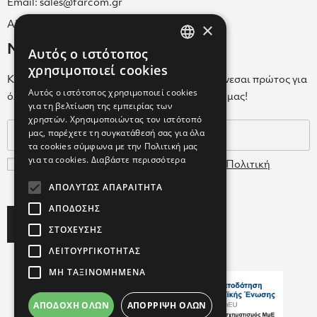
Email: sales@farcom.gr
×
ΑΡ.Γ.Ε.ΜΗ. 038365205000
Newsletter
Αυτός ο ιστότοπος
GREEK
χρησιμοποιεί cookies
Κάνε εγγραφή στο Newsletter για να ενημερώνεσαι πρώτος για
ENGLISH
Αυτός ο ιστότοπος χρησιμοποιεί cookies
όλα τα νέα μας και τα ολοκαίνουρια προϊόντα μας!
για τη βελτίωση της εμπειρίας των
GREEK
χρηστών. Χρησιμοποιώντας τον ιστότοπό
μας, παρέχετε τη συγκατάθεσή σας για όλα
τα cookies σύμφωνα με την Πολιτική μας
για τα cookies.
Διαβάστε περισσότερα
Συμφωνώ με τους
Όρους Χρήσης
και την
Πολιτική
Δεδομένων
ΑΠΟΛΎΤΩΣ ΑΠΑΡΑΊΤΗΤΑ
ΑΠΌΔΟΣΗΣ
Subscribe
ΣΤΌΧΕΥΣΗΣ
ΛΕΙΤΟΥΡΓΙΚΌΤΗΤΑΣ
ΜΗ ΤΑΞΙΝΟΜΗΜΈΝΑ
ΑΠΟΔΟΧΉ ΌΛΩΝ
ΑΠΌΡΡΙΨΗ ΌΛΩΝ