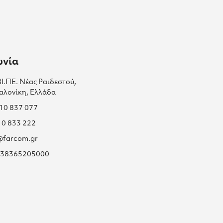
ωνία
ΒΙ.ΠΕ. Νέας Ραιδεστού,
αλονίκη, Ελλάδα
310 837 077
10 833 222
s@farcom.gr
 038365205000