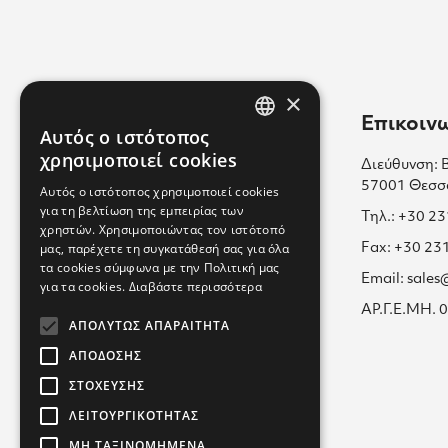
×
Χρήσιμοι Σύνδεσμοι
Επικοιν
Αυτός ο ιστότοπος
GREEK
χρησιμοποιεί cookies
Διεύθυνση: 
Επικοινωνία
ENGLISH
57001 Θεσσ
Αυτός ο ιστότοπος χρησιμοποιεί cookies
Πολιτική Cookies
για τη βελτίωση της εμπειρίας των
GREEK
Τηλ.: +30 2
χρηστών. Χρησιμοποιώντας τον ιστότοπό
Καριέρα μαζί μας
μας, παρέχετε τη συγκατάθεσή σας για όλα
Fax: +30 23
τα cookies σύμφωνα με την Πολιτική μας
Όροι Χρήσης
Email: sale
για τα cookies.
Διαβάστε περισσότερα
Εκπαίδευση
ΑΡ.Γ.Ε.ΜΗ.
ΑΠΟΛΎΤΩΣ ΑΠΑΡΑΊΤΗΤΑ
Πολιτική Απορρήτου
ΑΠΌΔΟΣΗΣ
ΣΤΌΧΕΥΣΗΣ
ΛΕΙΤΟΥΡΓΙΚΌΤΗΤΑΣ
ΜΗ ΤΑΞΙΝΟΜΗΜΈΝΑ