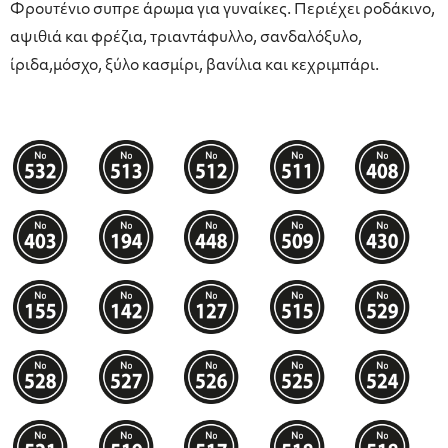
Φρουτένιο συπρε άρωμα για γυναίκες. Περιέχει ροδάκινο,
αψιθιά και φρέζια, τριαντάφυλλο, σανδαλόξυλο,
ίριδα,μόσχο, ξύλο κασμίρι, βανίλια και κεχριμπάρι.