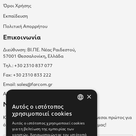
Όροι Χρήσης
Εκπαίδευση
Πολιτική Απορρήτου
Επικοινωνία
Διεύθυνση: ΒΙ.ΠΕ. Νέας Ραιδεστού,
57001 Θεσσαλονίκη, Ελλάδα
Τηλ.: +30 2310 837 077
Fax: +30 2310 833 222
Email: sales@farcom.gr
×
ΑΡ.Γ.Ε.ΜΗ. 038365205000
Newsletter
Αυτός ο ιστότοπος
GREEK
χρησιμοποιεί cookies
Κάνε εγγραφή στο Newsletter για να ενημερώνεσαι πρώτος για
ENGLISH
Αυτός ο ιστότοπος χρησιμοποιεί cookies
όλα τα νέα μας και τα ολοκαίνουρια προϊόντα μας!
για τη βελτίωση της εμπειρίας των
GREEK
χρηστών. Χρησιμοποιώντας τον ιστότοπό