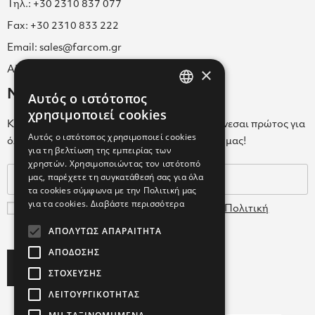
Τηλ.: +30 2310 837 077
Fax: +30 2310 833 222
Email: sales@farcom.gr
×
ΑΡ.Γ.Ε.ΜΗ. 038365205000
Newsletter
Αυτός ο ιστότοπος
GREEK
χρησιμοποιεί cookies
Κάνε εγγραφή στο Newsletter για να ενημερώνεσαι πρώτος για
ENGLISH
Αυτός ο ιστότοπος χρησιμοποιεί cookies
όλα τα νέα μας και τα ολοκαίνουρια προϊόντα μας!
για τη βελτίωση της εμπειρίας των
GREEK
χρηστών. Χρησιμοποιώντας τον ιστότοπό
μας, παρέχετε τη συγκατάθεσή σας για όλα
τα cookies σύμφωνα με την Πολιτική μας
για τα cookies.
Διαβάστε περισσότερα
Συμφωνώ με τους
Όρους Χρήσης
και την
Πολιτική
Δεδομένων
ΑΠΟΛΎΤΩΣ ΑΠΑΡΑΊΤΗΤΑ
ΑΠΌΔΟΣΗΣ
Subscribe
ΣΤΌΧΕΥΣΗΣ
ΛΕΙΤΟΥΡΓΙΚΌΤΗΤΑΣ