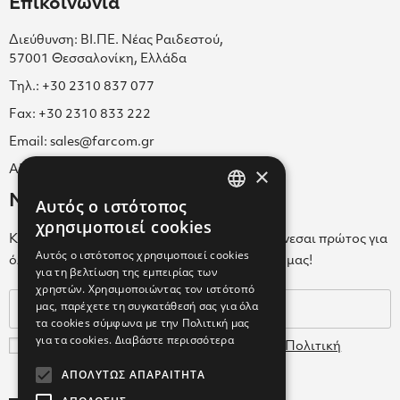
Επικοινωνία
Διεύθυνση: ΒΙ.ΠΕ. Νέας Ραιδεστού,
57001 Θεσσαλονίκη, Ελλάδα
Τηλ.: +30 2310 837 077
Fax: +30 2310 833 222
Email: sales@farcom.gr
×
ΑΡ.Γ.Ε.ΜΗ. 038365205000
Newsletter
Αυτός ο ιστότοπος
GREEK
χρησιμοποιεί cookies
Κάνε εγγραφή στο Newsletter για να ενημερώνεσαι πρώτος για
ENGLISH
Αυτός ο ιστότοπος χρησιμοποιεί cookies
όλα τα νέα μας και τα ολοκαίνουρια προϊόντα μας!
για τη βελτίωση της εμπειρίας των
GREEK
χρηστών. Χρησιμοποιώντας τον ιστότοπό
μας, παρέχετε τη συγκατάθεσή σας για όλα
τα cookies σύμφωνα με την Πολιτική μας
για τα cookies.
Διαβάστε περισσότερα
Συμφωνώ με τους
Όρους Χρήσης
και την
Πολιτική
Δεδομένων
ΑΠΟΛΎΤΩΣ ΑΠΑΡΑΊΤΗΤΑ