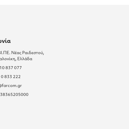
ωνία
ΒΙ.ΠΕ. Νέας Ραιδεστού,
αλονίκη, Ελλάδα
310 837 077
10 833 222
s@farcom.gr
 038365205000