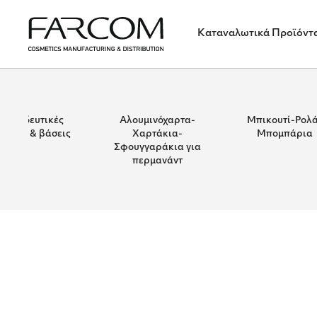
Καταναλωτικά Προϊόντ
Εκπαιδευτικές
Αλουμινόχαρτα-
Μπικουτί-Ρολά
ύκλες & βάσεις
Χαρτάκια-
Μπομπάρια
Σφουγγαράκια για
περμανάντ