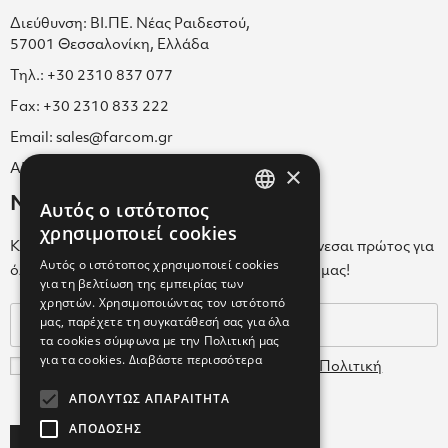
Διεύθυνση: ΒΙ.ΠΕ. Νέας Ραιδεστού,
57001 Θεσσαλονίκη, Ελλάδα
Τηλ.: +30 2310 837 077
Fax: +30 2310 833 222
Email: sales@farcom.gr
×
ΑΡ.Γ.Ε.ΜΗ. 038365205000
Newsletter
Αυτός ο ιστότοπος
GREEK
χρησιμοποιεί cookies
Κάνε εγγραφή στο Newsletter για να ενημερώνεσαι πρώτος για
ENGLISH
Αυτός ο ιστότοπος χρησιμοποιεί cookies
όλα τα νέα μας και τα ολοκαίνουρια προϊόντα μας!
για τη βελτίωση της εμπειρίας των
GREEK
χρηστών. Χρησιμοποιώντας τον ιστότοπό
μας, παρέχετε τη συγκατάθεσή σας για όλα
τα cookies σύμφωνα με την Πολιτική μας
για τα cookies.
Διαβάστε περισσότερα
Συμφωνώ με τους
Όρους Χρήσης
και την
Πολιτική
Δεδομένων
ΑΠΟΛΎΤΩΣ ΑΠΑΡΑΊΤΗΤΑ
ΑΠΌΔΟΣΗΣ