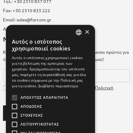
Τηλ.: +30 2310 837 077
Fax: +30 2310 833 222
Email: sales@farcom.gr
×
ΑΡ.Γ.Ε.ΜΗ. 038365205000
Newsletter
Αυτός ο ιστότοπος
GREEK
χρησιμοποιεί cookies
Κάνε εγγραφή στο Newsletter για να ενημερώνεσαι πρώτος για
ENGLISH
Αυτός ο ιστότοπος χρησιμοποιεί cookies
όλα τα νέα μας και τα ολοκαίνουρια προϊόντα μας!
για τη βελτίωση της εμπειρίας των
GREEK
χρηστών. Χρησιμοποιώντας τον ιστότοπό
μας, παρέχετε τη συγκατάθεσή σας για όλα
τα cookies σύμφωνα με την Πολιτική μας
για τα cookies.
Διαβάστε περισσότερα
Συμφωνώ με τους
Όρους Χρήσης
και την
Πολιτική
Δεδομένων
ΑΠΟΛΎΤΩΣ ΑΠΑΡΑΊΤΗΤΑ
ΑΠΌΔΟΣΗΣ
Subscribe
ΣΤΌΧΕΥΣΗΣ
ΛΕΙΤΟΥΡΓΙΚΌΤΗΤΑΣ