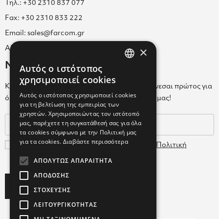
Τηλ.: +30 2310 837 077
Fax: +30 2310 833 222
Email: sales@farcom.gr
×
ΑΡ.Γ.Ε.ΜΗ. 038365205000
Newsletter
Αυτός ο ιστότοπος
GREEK
χρησιμοποιεί cookies
Κάνε εγγραφή στο Newsletter για να ενημερώνεσαι πρώτος για
ENGLISH
Αυτός ο ιστότοπος χρησιμοποιεί cookies
όλα τα νέα μας και τα ολοκαίνουρια προϊόντα μας!
για τη βελτίωση της εμπειρίας των
GREEK
χρηστών. Χρησιμοποιώντας τον ιστότοπό
μας, παρέχετε τη συγκατάθεσή σας για όλα
τα cookies σύμφωνα με την Πολιτική μας
για τα cookies.
Διαβάστε περισσότερα
Συμφωνώ με τους
Όρους Χρήσης
και την
Πολιτική
Δεδομένων
ΑΠΟΛΎΤΩΣ ΑΠΑΡΑΊΤΗΤΑ
ΑΠΌΔΟΣΗΣ
Subscribe
ΣΤΌΧΕΥΣΗΣ
ΛΕΙΤΟΥΡΓΙΚΌΤΗΤΑΣ