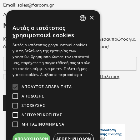
Email: sales@farcom.gr
×
ΑΡ.Γ.Ε.ΜΗ. 038365205000
Newsletter
Αυτός ο ιστότοπος
GREEK
χρησιμοποιεί cookies
Κάνε εγγραφή στο Newsletter για να ενημερώνεσαι πρώτος για
ENGLISH
Αυτός ο ιστότοπος χρησιμοποιεί cookies
όλα τα νέα μας και τα ολοκαίνουρια προϊόντα μας!
για τη βελτίωση της εμπειρίας των
GREEK
χρηστών. Χρησιμοποιώντας τον ιστότοπό
μας, παρέχετε τη συγκατάθεσή σας για όλα
τα cookies σύμφωνα με την Πολιτική μας
για τα cookies.
Διαβάστε περισσότερα
Συμφωνώ με τους
Όρους Χρήσης
και την
Πολιτική
Δεδομένων
ΑΠΟΛΎΤΩΣ ΑΠΑΡΑΊΤΗΤΑ
ΑΠΌΔΟΣΗΣ
Subscribe
ΣΤΌΧΕΥΣΗΣ
ΛΕΙΤΟΥΡΓΙΚΌΤΗΤΑΣ
ΜΗ ΤΑΞΙΝΟΜΗΜΈΝΑ
ΑΠΟΔΟΧΉ ΌΛΩΝ
ΑΠΌΡΡΙΨΗ ΌΛΩΝ