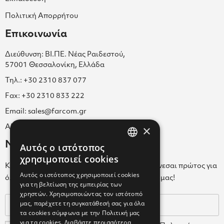
Πολιτική Απορρήτου
Επικοινωνία
Διεύθυνση: ΒΙ.ΠΕ. Νέας Ραιδεστού,
57001 Θεσσαλονίκη, Ελλάδα
Τηλ.: +30 2310 837 077
Fax: +30 2310 833 222
Email: sales@farcom.gr
×
ΑΡ.Γ.Ε.ΜΗ. 038365205000
Newsletter
Αυτός ο ιστότοπος
GREEK
χρησιμοποιεί cookies
Κάνε εγγραφή στο Newsletter για να ενημερώνεσαι πρώτος για
ENGLISH
Αυτός ο ιστότοπος χρησιμοποιεί cookies
όλα τα νέα μας και τα ολοκαίνουρια προϊόντα μας!
για τη βελτίωση της εμπειρίας των
GREEK
χρηστών. Χρησιμοποιώντας τον ιστότοπό
μας, παρέχετε τη συγκατάθεσή σας για όλα
τα cookies σύμφωνα με την Πολιτική μας
για τα cookies.
Διαβάστε περισσότερα