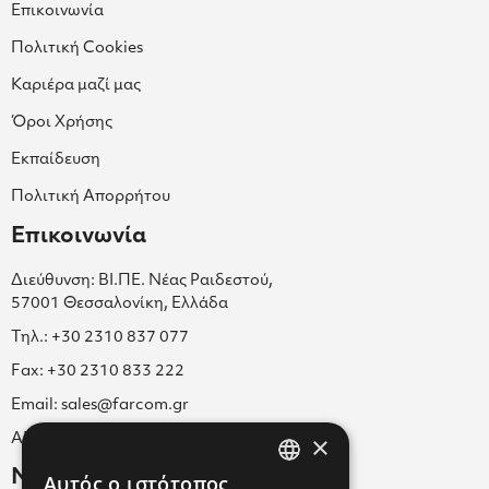
Επικοινωνία
Πολιτική Cookies
Καριέρα μαζί μας
Όροι Χρήσης
Εκπαίδευση
Πολιτική Απορρήτου
Επικοινωνία
Διεύθυνση: ΒΙ.ΠΕ. Νέας Ραιδεστού,
57001 Θεσσαλονίκη, Ελλάδα
Τηλ.: +30 2310 837 077
Fax: +30 2310 833 222
Email: sales@farcom.gr
×
ΑΡ.Γ.Ε.ΜΗ. 038365205000
Newsletter
Αυτός ο ιστότοπος