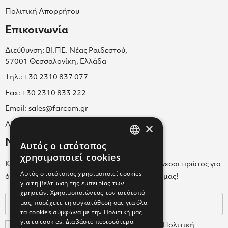
Πολιτική Απορρήτου
Επικοινωνία
Διεύθυνση: ΒΙ.ΠΕ. Νέας Ραιδεστού,
57001 Θεσσαλονίκη, Ελλάδα
Τηλ.: +30 2310 837 077
Fax: +30 2310 833 222
Email: sales@farcom.gr
×
ΑΡ.Γ.Ε.ΜΗ. 038365205000
Newsletter
Αυτός ο ιστότοπος
GREEK
χρησιμοποιεί cookies
Κάνε εγγραφή στο Newsletter για να ενημερώνεσαι πρώτος για
ENGLISH
Αυτός ο ιστότοπος χρησιμοποιεί cookies
όλα τα νέα μας και τα ολοκαίνουρια προϊόντα μας!
για τη βελτίωση της εμπειρίας των
GREEK
χρηστών. Χρησιμοποιώντας τον ιστότοπό
μας, παρέχετε τη συγκατάθεσή σας για όλα
τα cookies σύμφωνα με την Πολιτική μας
για τα cookies.
Διαβάστε περισσότερα
Συμφωνώ με τους
Όρους Χρήσης
και την
Πολιτική