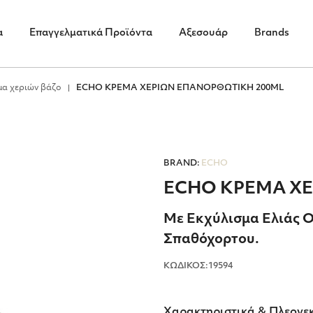
α
Επαγγελματικά Προϊόντα
Αξεσουάρ
Brands
μα χεριών βάζο
ECHO ΚΡΕΜΑ ΧΕΡΙΩΝ ΕΠΑΝΟΡΘΩΤΙΚΗ 200ML
BRAND:
ECHO
ECHO ΚΡΕΜΑ Χ
Με Εκχύλισμα Ελιάς Ο
Σπαθόχορτου.
ΚΩΔΙΚΟΣ:19594
Χαρακτηριστικά & Πλεονε