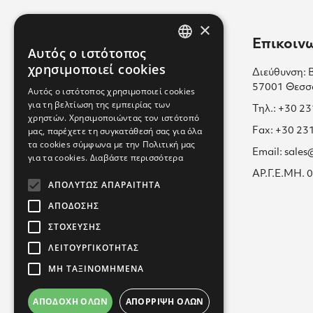
×
Χρήσιμοι Σύνδεσμοι
Επικοιν
Αυτός ο ιστότοπος
GREEK
χρησιμοποιεί cookies
Διεύθυνση: 
Επικοινωνία
ENGLISH
57001 Θεσσ
Αυτός ο ιστότοπος χρησιμοποιεί cookies
Πολιτική Cookies
για τη βελτίωση της εμπειρίας των
GREEK
Τηλ.: +30 2
χρηστών. Χρησιμοποιώντας τον ιστότοπό
Καριέρα μαζί μας
μας, παρέχετε τη συγκατάθεσή σας για όλα
Fax: +30 23
τα cookies σύμφωνα με την Πολιτική μας
Όροι Χρήσης
Email: sale
για τα cookies.
Διαβάστε περισσότερα
Εκπαίδευση
ΑΡ.Γ.Ε.ΜΗ.
ΑΠΟΛΎΤΩΣ ΑΠΑΡΑΊΤΗΤΑ
Πολιτική Απορρήτου
ΑΠΌΔΟΣΗΣ
ΣΤΌΧΕΥΣΗΣ
ΛΕΙΤΟΥΡΓΙΚΌΤΗΤΑΣ
ΜΗ ΤΑΞΙΝΟΜΗΜΈΝΑ
ΑΠΟΔΟΧΉ ΌΛΩΝ
ΑΠΌΡΡΙΨΗ ΌΛΩΝ