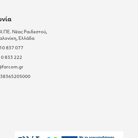
ωνία
ΒΙ.ΠΕ. Νέας Ραιδεστού,
αλονίκη, Ελλάδα
310 837 077
10 833 222
s@farcom.gr
 038365205000