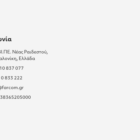
ωνία
ΒΙ.ΠΕ. Νέας Ραιδεστού,
αλονίκη, Ελλάδα
310 837 077
10 833 222
s@farcom.gr
 038365205000