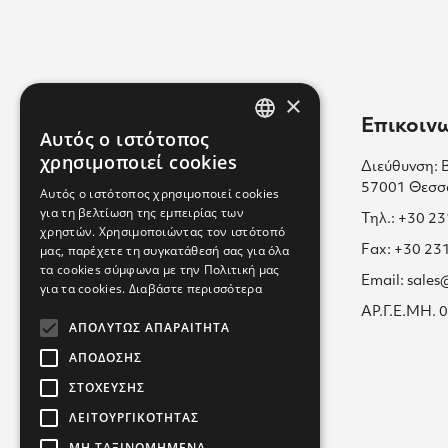
×
Χρήσιμοι Σύνδεσμοι
Επικοιν
Αυτός ο ιστότοπος
GREEK
χρησιμοποιεί cookies
Διεύθυνση: 
Επικοινωνία
ENGLISH
57001 Θεσσ
Αυτός ο ιστότοπος χρησιμοποιεί cookies
Πολιτική Cookies
για τη βελτίωση της εμπειρίας των
GREEK
Τηλ.: +30 2
χρηστών. Χρησιμοποιώντας τον ιστότοπό
Καριέρα μαζί μας
μας, παρέχετε τη συγκατάθεσή σας για όλα
Fax: +30 23
τα cookies σύμφωνα με την Πολιτική μας
Όροι Χρήσης
Email: sale
για τα cookies.
Διαβάστε περισσότερα
Εκπαίδευση
ΑΡ.Γ.Ε.ΜΗ.
ΑΠΟΛΎΤΩΣ ΑΠΑΡΑΊΤΗΤΑ
Πολιτική Απορρήτου
ΑΠΌΔΟΣΗΣ
ΣΤΌΧΕΥΣΗΣ
ΛΕΙΤΟΥΡΓΙΚΌΤΗΤΑΣ
ΜΗ ΤΑΞΙΝΟΜΗΜΈΝΑ