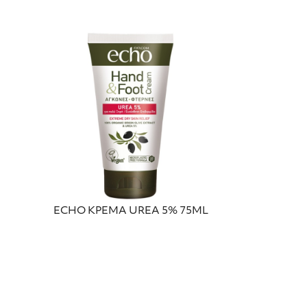
ECHO ΚΡΕΜΑ UREA 5% 75ML