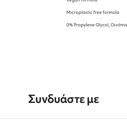
Vegan formula
Microplastic free formula
0% Propylene Glycol, Οινόπν
Συνδυάστε με