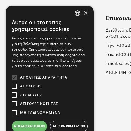
×
Χρήσιμοι Σύνδεσμοι
Επικοιν
Αυτός ο ιστότοπος
GREEK
χρησιμοποιεί cookies
Διεύθυνση: 
Επικοινωνία
ENGLISH
57001 Θεσσ
Αυτός ο ιστότοπος χρησιμοποιεί cookies
Πολιτική Cookies
για τη βελτίωση της εμπειρίας των
GREEK
Τηλ.: +30 2
χρηστών. Χρησιμοποιώντας τον ιστότοπό
Καριέρα μαζί μας
μας, παρέχετε τη συγκατάθεσή σας για όλα
Fax: +30 23
τα cookies σύμφωνα με την Πολιτική μας
Όροι Χρήσης
Email: sale
για τα cookies.
Διαβάστε περισσότερα
Εκπαίδευση
ΑΡ.Γ.Ε.ΜΗ.
ΑΠΟΛΎΤΩΣ ΑΠΑΡΑΊΤΗΤΑ
Πολιτική Απορρήτου
ΑΠΌΔΟΣΗΣ
ΣΤΌΧΕΥΣΗΣ
ΛΕΙΤΟΥΡΓΙΚΌΤΗΤΑΣ
ΜΗ ΤΑΞΙΝΟΜΗΜΈΝΑ
ΑΠΟΔΟΧΉ ΌΛΩΝ
ΑΠΌΡΡΙΨΗ ΌΛΩΝ