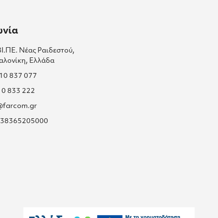
ωνία
ΒΙ.ΠΕ. Νέας Ραιδεστού,
αλονίκη, Ελλάδα
310 837 077
10 833 222
s@farcom.gr
 038365205000