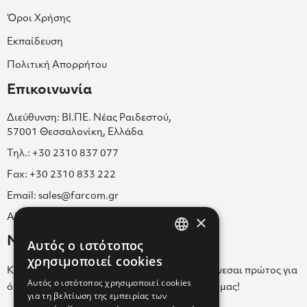
Όροι Χρήσης
Εκπαίδευση
Πολιτική Απορρήτου
Επικοινωνία
Διεύθυνση: ΒΙ.ΠΕ. Νέας Ραιδεστού,
57001 Θεσσαλονίκη, Ελλάδα
Τηλ.: +30 2310 837 077
Fax: +30 2310 833 222
Email: sales@farcom.gr
×
ΑΡ.Γ.Ε.ΜΗ. 038365205000
Newsletter
Αυτός ο ιστότοπος
GREEK
χρησιμοποιεί cookies
Κάνε εγγραφή στο Newsletter για να ενημερώνεσαι πρώτος για
ENGLISH
Αυτός ο ιστότοπος χρησιμοποιεί cookies
όλα τα νέα μας και τα ολοκαίνουρια προϊόντα μας!
για τη βελτίωση της εμπειρίας των
GREEK