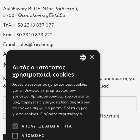
Διεύθυνση: ΒΙ.ΠΕ. Νέας Ραιδεστού,
57001 Θεσσαλονίκη, Ελλάδα
Τηλ.: +30 2310 837 077
Fax: +30 2310 833 222
Email: sales@farcom.gr
×
ΑΡ.Γ.Ε.ΜΗ. 038365205000
Newsletter
Αυτός ο ιστότοπος
GREEK
χρησιμοποιεί cookies
Κάνε εγγραφή στο Newsletter για να ενημερώνεσαι πρώτος για
ENGLISH
Αυτός ο ιστότοπος χρησιμοποιεί cookies
όλα τα νέα μας και τα ολοκαίνουρια προϊόντα μας!
για τη βελτίωση της εμπειρίας των
GREEK
χρηστών. Χρησιμοποιώντας τον ιστότοπό
μας, παρέχετε τη συγκατάθεσή σας για όλα
τα cookies σύμφωνα με την Πολιτική μας
για τα cookies.
Διαβάστε περισσότερα
Συμφωνώ με τους
Όρους Χρήσης
και την
Πολιτική
Δεδομένων
ΑΠΟΛΎΤΩΣ ΑΠΑΡΑΊΤΗΤΑ
ΑΠΌΔΟΣΗΣ