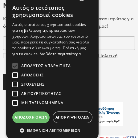
Newsletter
Αυτός ο ιστότοπος
GREEK
χρησιμοποιεί cookies
Κάνε εγγραφή στο Newsletter για να ενημερώνεσαι πρώτος για
ENGLISH
Αυτός ο ιστότοπος χρησιμοποιεί cookies
όλα τα νέα μας και τα ολοκαίνουρια προϊόντα μας!
για τη βελτίωση της εμπειρίας των
GREEK
χρηστών. Χρησιμοποιώντας τον ιστότοπό
μας, παρέχετε τη συγκατάθεσή σας για όλα
τα cookies σύμφωνα με την Πολιτική μας
για τα cookies.
Διαβάστε περισσότερα
Συμφωνώ με τους
Όρους Χρήσης
και την
Πολιτική
Δεδομένων
ΑΠΟΛΎΤΩΣ ΑΠΑΡΑΊΤΗΤΑ
ΑΠΌΔΟΣΗΣ
Subscribe
ΣΤΌΧΕΥΣΗΣ
ΛΕΙΤΟΥΡΓΙΚΌΤΗΤΑΣ
ΜΗ ΤΑΞΙΝΟΜΗΜΈΝΑ
ΑΠΟΔΟΧΉ ΌΛΩΝ
ΑΠΌΡΡΙΨΗ ΌΛΩΝ
Copyright ©2026 FARCOM
ΕΜΦΆΝΙΣΗ ΛΕΠΤΟΜΕΡΕΙΏΝ
with
by Darkpony