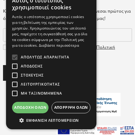
Αυτός ο ιστότοπος
GREEK
χρησιμοποιεί cookies
Κάνε εγγραφή στο Newsletter για να ενημερώνεσαι πρώτος για
ENGLISH
Αυτός ο ιστότοπος χρησιμοποιεί cookies
όλα τα νέα μας και τα ολοκαίνουρια προϊόντα μας!
για τη βελτίωση της εμπειρίας των
GREEK
χρηστών. Χρησιμοποιώντας τον ιστότοπό
μας, παρέχετε τη συγκατάθεσή σας για όλα
τα cookies σύμφωνα με την Πολιτική μας
για τα cookies.
Διαβάστε περισσότερα
Συμφωνώ με τους
Όρους Χρήσης
και την
Πολιτική
Δεδομένων
ΑΠΟΛΎΤΩΣ ΑΠΑΡΑΊΤΗΤΑ
ΑΠΌΔΟΣΗΣ
Subscribe
ΣΤΌΧΕΥΣΗΣ
ΛΕΙΤΟΥΡΓΙΚΌΤΗΤΑΣ
ΜΗ ΤΑΞΙΝΟΜΗΜΈΝΑ
ΑΠΟΔΟΧΉ ΌΛΩΝ
ΑΠΌΡΡΙΨΗ ΌΛΩΝ
Copyright ©2026 FARCOM
ΕΜΦΆΝΙΣΗ ΛΕΠΤΟΜΕΡΕΙΏΝ
with
by Darkpony