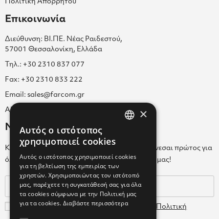
Πολιτική Απορρήτου
Επικοινωνία
Διεύθυνση: ΒΙ.ΠΕ. Νέας Ραιδεστού,
57001 Θεσσαλονίκη, Ελλάδα
Τηλ.: +30 2310 837 077
Fax: +30 2310 833 222
Email: sales@farcom.gr
×
ΑΡ.Γ.Ε.ΜΗ. 038365205000
Newsletter
Αυτός ο ιστότοπος
GREEK
χρησιμοποιεί cookies
Κάνε εγγραφή στο Newsletter για να ενημερώνεσαι πρώτος για
ENGLISH
Αυτός ο ιστότοπος χρησιμοποιεί cookies
όλα τα νέα μας και τα ολοκαίνουρια προϊόντα μας!
για τη βελτίωση της εμπειρίας των
GREEK
χρηστών. Χρησιμοποιώντας τον ιστότοπό
μας, παρέχετε τη συγκατάθεσή σας για όλα
τα cookies σύμφωνα με την Πολιτική μας
για τα cookies.
Διαβάστε περισσότερα
Συμφωνώ με τους
Όρους Χρήσης
και την
Πολιτική
Δεδομένων