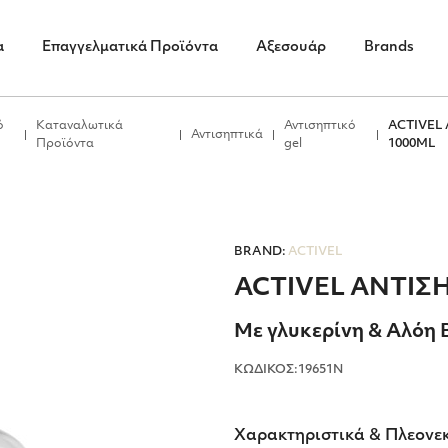
α
Επαγγελματικά Προϊόντα
Αξεσουάρ
Brands
ό
Καταναλωτικά
Αντισηπτικό
ACTIVEL
Αντισηπτικά
Προϊόντα
gel
1000ML
BRAND:
ACTIVEL
ACTIVEL ΑΝΤΙΣ
Με γλυκερίνη & Αλόη 
ΚΩΔΙΚΟΣ:19651Ν
Χαρακτηριστικά & Πλεονε