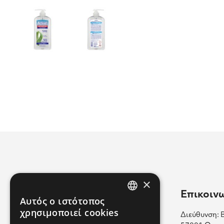
×
Χρήσιμοι Σύνδεσμοι
Επικοιν
Αυτός ο ιστότοπος
GREEK
χρησιμοποιεί cookies
Διεύθυνση: 
Επικοινωνία
ENGLISH