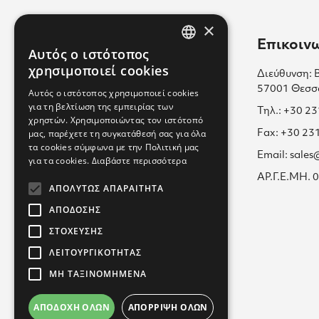
×
Χρήσιμοι Σύνδεσμοι
Επικοιν
Αυτός ο ιστότοπος
GREEK
χρησιμοποιεί cookies
Διεύθυνση: 
Επικοινωνία
ENGLISH
57001 Θεσσ
Αυτός ο ιστότοπος χρησιμοποιεί cookies
Πολιτική Cookies
για τη βελτίωση της εμπειρίας των
GREEK
Τηλ.: +30 2
χρηστών. Χρησιμοποιώντας τον ιστότοπό
Καριέρα μαζί μας
μας, παρέχετε τη συγκατάθεσή σας για όλα
Fax: +30 23
τα cookies σύμφωνα με την Πολιτική μας
Όροι Χρήσης
Email: sale
για τα cookies.
Διαβάστε περισσότερα
Εκπαίδευση
ΑΡ.Γ.Ε.ΜΗ.
ΑΠΟΛΎΤΩΣ ΑΠΑΡΑΊΤΗΤΑ
Πολιτική Απορρήτου
ΑΠΌΔΟΣΗΣ
ΣΤΌΧΕΥΣΗΣ
ΛΕΙΤΟΥΡΓΙΚΌΤΗΤΑΣ
ΜΗ ΤΑΞΙΝΟΜΗΜΈΝΑ
ΑΠΟΔΟΧΉ ΌΛΩΝ
ΑΠΌΡΡΙΨΗ ΌΛΩΝ