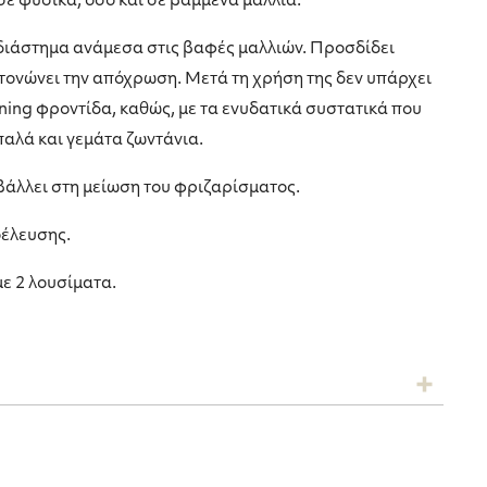
ε φυσικά, όσο και σε βαμμένα μαλλιά.
ο διάστημα ανάμεσα στις βαφές μαλλιών. Προσδίδει
τονώνει την απόχρωση. Μετά τη χρήση της δεν υπάρχει
ning φροντίδα, καθώς, με τα ενυδατικά συστατικά που
παλά και γεμάτα ζωντάνια.
άλλει στη μείωση του φριζαρίσματος.
έλευσης.
με 2 λουσίματα.