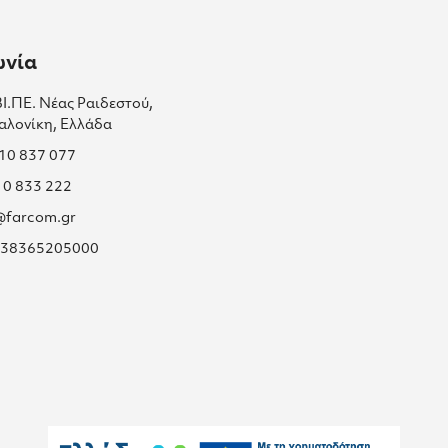
ωνία
ΒΙ.ΠΕ. Νέας Ραιδεστού,
αλονίκη, Ελλάδα
310 837 077
10 833 222
s@farcom.gr
 038365205000