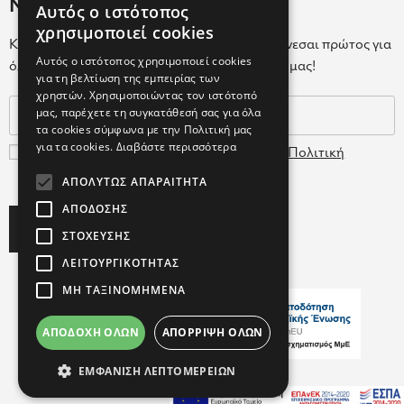
Newsletter
Αυτός ο ιστότοπος
GREEK
χρησιμοποιεί cookies
Κάνε εγγραφή στο Newsletter για να ενημερώνεσαι πρώτος για
ENGLISH
Αυτός ο ιστότοπος χρησιμοποιεί cookies
όλα τα νέα μας και τα ολοκαίνουρια προϊόντα μας!
για τη βελτίωση της εμπειρίας των
GREEK
χρηστών. Χρησιμοποιώντας τον ιστότοπό
μας, παρέχετε τη συγκατάθεσή σας για όλα
τα cookies σύμφωνα με την Πολιτική μας
για τα cookies.
Διαβάστε περισσότερα
Συμφωνώ με τους
Όρους Χρήσης
και την
Πολιτική
Δεδομένων
ΑΠΟΛΎΤΩΣ ΑΠΑΡΑΊΤΗΤΑ
ΑΠΌΔΟΣΗΣ
Subscribe
ΣΤΌΧΕΥΣΗΣ
ΛΕΙΤΟΥΡΓΙΚΌΤΗΤΑΣ
ΜΗ ΤΑΞΙΝΟΜΗΜΈΝΑ
ΑΠΟΔΟΧΉ ΌΛΩΝ
ΑΠΌΡΡΙΨΗ ΌΛΩΝ
Copyright ©2026 FARCOM
ΕΜΦΆΝΙΣΗ ΛΕΠΤΟΜΕΡΕΙΏΝ
with
by Darkpony