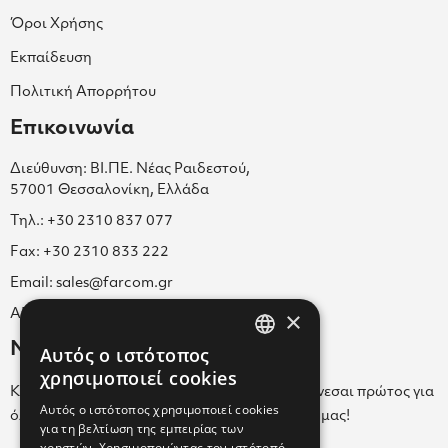
Όροι Χρήσης
Εκπαίδευση
Πολιτική Απορρήτου
Επικοινωνία
Διεύθυνση: ΒΙ.ΠΕ. Νέας Ραιδεστού,
57001 Θεσσαλονίκη, Ελλάδα
Τηλ.: +30 2310 837 077
Fax: +30 2310 833 222
Email: sales@farcom.gr
×
ΑΡ.Γ.Ε.ΜΗ. 038365205000
Newsletter
Αυτός ο ιστότοπος
GREEK
χρησιμοποιεί cookies
Κάνε εγγραφή στο Newsletter για να ενημερώνεσαι πρώτος για
ENGLISH
Αυτός ο ιστότοπος χρησιμοποιεί cookies
όλα τα νέα μας και τα ολοκαίνουρια προϊόντα μας!
για τη βελτίωση της εμπειρίας των
GREEK
χρηστών. Χρησιμοποιώντας τον ιστότοπό