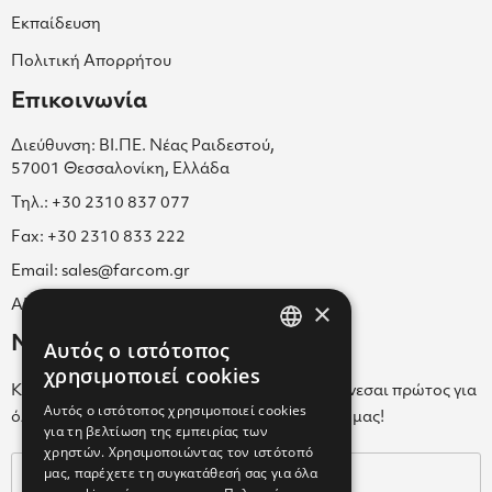
Εκπαίδευση
Πολιτική Απορρήτου
Επικοινωνία
Διεύθυνση: ΒΙ.ΠΕ. Νέας Ραιδεστού,
57001 Θεσσαλονίκη, Ελλάδα
Τηλ.: +30 2310 837 077
Fax: +30 2310 833 222
Email: sales@farcom.gr
×
ΑΡ.Γ.Ε.ΜΗ. 038365205000
Newsletter
Αυτός ο ιστότοπος
GREEK
χρησιμοποιεί cookies
Κάνε εγγραφή στο Newsletter για να ενημερώνεσαι πρώτος για
ENGLISH
Αυτός ο ιστότοπος χρησιμοποιεί cookies
όλα τα νέα μας και τα ολοκαίνουρια προϊόντα μας!
για τη βελτίωση της εμπειρίας των
GREEK
χρηστών. Χρησιμοποιώντας τον ιστότοπό
μας, παρέχετε τη συγκατάθεσή σας για όλα